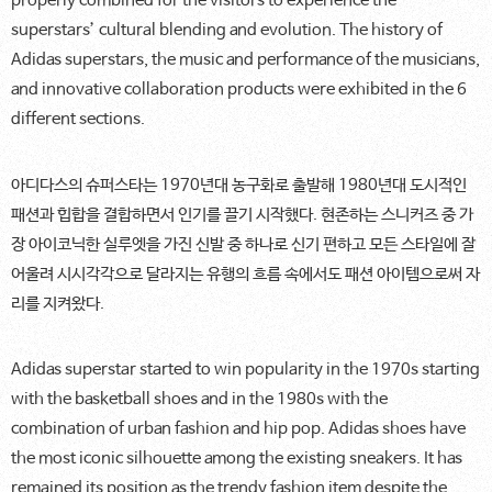
properly combined for the visitors to experience the
superstars’ cultural blending and evolution. The history of
Adidas superstars, the music and performance of the musicians,
and innovative collaboration products were exhibited in the 6
different sections.
아디다스의 슈퍼스타는 1970년대 농구화로 출발해 1980년대 도시적인
패션과 힙합을 결합하면서 인기를 끌기 시작했다. 현존하는 스니커즈 중 가
장 아이코닉한 실루엣을 가진 신발 중 하나로 신기 편하고 모든 스타일에 잘
어울려 시시각각으로 달라지는 유행의 흐름 속에서도 패션 아이템으로써 자
리를 지켜왔다.
Adidas superstar started to win popularity in the 1970s starting
with the basketball shoes and in the 1980s with the
combination of urban fashion and hip pop. Adidas shoes have
the most iconic silhouette among the existing sneakers. It has
remained its position as the trendy fashion item despite the