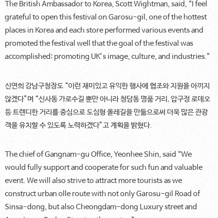
The British Ambassador to Korea, Scott Wightman, said, “I feel
grateful to open this festival on Garosu-gil, one of the hottest
places in Korea and each store performed various events and
promoted the festival well that the goal of the festival was
accomplished: promoting UK’s image, culture, and industries.”
신연희 강남구청장도 “이런 재미있고 유익한 행사에 협조와 지원을 아끼지
않겠다”며 “신사동 가로수길 뿐만 아니라 청담동 명품 거리, 압구정 로데오
등 트렌디한 거리를 중심으로 도심형 올레길을 만듦으로써 더욱 많은 관광
객을 유치할 수 있도록 노력하겠다”고 계획을 밝혔다.
The chief of Gangnam-gu Office, Yeonhee Shin, said “We
would fully support and cooperate for such fun and valuable
event. We will also strive to attract more tourists as we
construct urban olle route with not only Garosu-gil Road of
Sinsa-dong, but also Cheongdam-dong Luxury street and