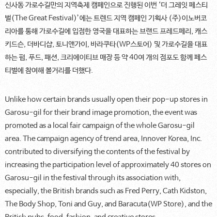
신사동 가로수길만의 지역축제 캠페인으로 진행된 이번 ‘더 그레잇 페스티
벌(The Great Festival)’에는 트렌드 지역 캠페인 기획사 (주)이노버코
리아를 통해 가로수길에 입점한 영국을 대표하는 브랜드 프레드페리, 캐스
키드슨, 더바디샵, 토니앤가이, 바라쿠타(WP스토어) 및 가로수길을 대표
하는 펍, 푸드, 패션, 크리에이티브 매장 등 약 40여 개의 점포도 함께 페스
티벌에 참여해 볼거리를 더했다.
Unlike how certain brands usually open their pop-up stores in
Garosu-gil for their brand image promotion, the event was
promoted as a local fair campaign of the whole Garosu-gil
area. The campaign agency of trend area, Innover Korea, Inc.
contributed to diversifying the contents of the festival by
increasing the participation level of approximately 40 stores on
Garosu-gil in the festival through its association with,
especially, the British brands such as Fred Perry, Cath Kidston,
The Body Shop, Toni and Guy, and Baracuta(WP Store), and the