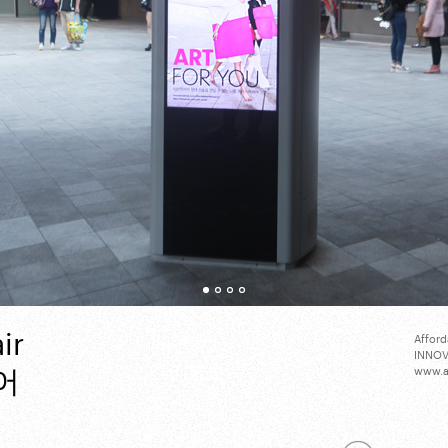
ir
Afford
INNOV
www.af
어