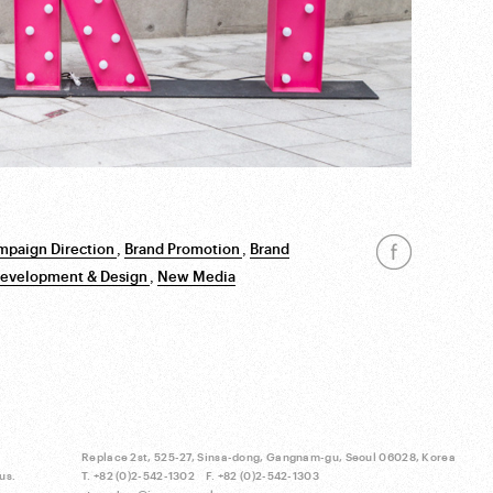
mpaign Direction
,
Brand Promotion
,
Brand
evelopment & Design
,
New Media
Replace 2st, 525-27, Sinsa-dong, Gangnam-gu, Seoul 06028, Korea
us.
T. +82 (0)2-542-1302 F. +82 (0)2-542-1303